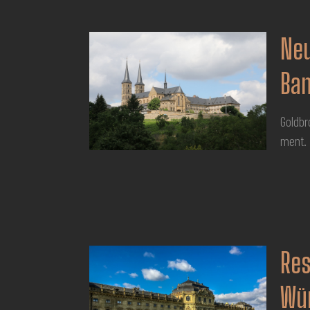
Neu
Ba
Goldbr
ment.
Res
Wü