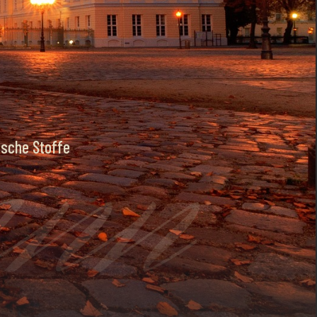
EY
ann
ische Stoffe