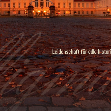
HISK
ligm
Leidenschaft für edle histor