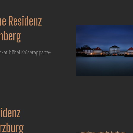
e Residenz
mberg
okat Möbel Kaiserap­par­te­
idenz
rzburg